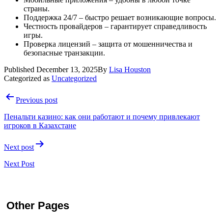
страны.
Поддержка 24/7 – быстро решает возникающие вопросы.
Честность провайдеров – гарантирует справедливость
игры.
Проверка лицензий – защита от мошенничества и
безопасные транзакции.
Published
December 13, 2025
By
Lisa Houston
Categorized as
Uncategorized
Post
Previous post
navigation
Пенальти казино: как они работают и почему привлекают
игроков в Казахстане
Next post
Next Post
Other Pages