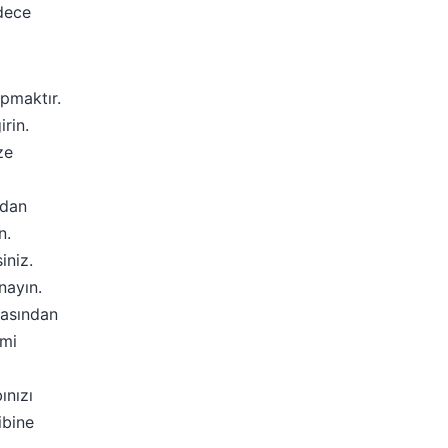
adece
apmaktır.
irin.
ze
ndan
n.
iniz.
nayın.
fasından
emi
ınızı
ibine