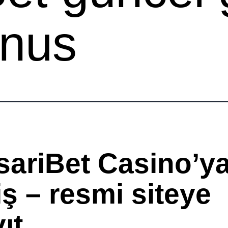
onus
sariBet Casino’y
iş – resmi siteye
ıt