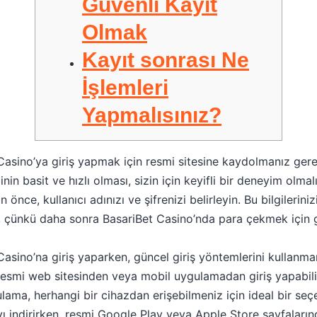
Güvenli Kayıt
Olmak
Kayıt sonrası Ne
İşlemleri
Yapmalısınız?
Casino’ya giriş yapmak için resmi sitesine kaydolmanız ger
inin basit ve hızlı olması, sizin için keyifli bir deneyim olmalı
önce, kullanıcı adınızı ve şifrenizi belirleyin. Bu bilgileriniz
 çünkü daha sonra BasariBet Casino’nda para çekmek için g
Casino’na giriş yaparken, güncel giriş yöntemlerini kullanma
Resmi web sitesinden veya mobil uygulamadan giriş yapabilir
lama, herhangi bir cihazdan erişebilmeniz için ideal bir seçe
 indirirken, resmi Google Play veya Apple Store sayfaları