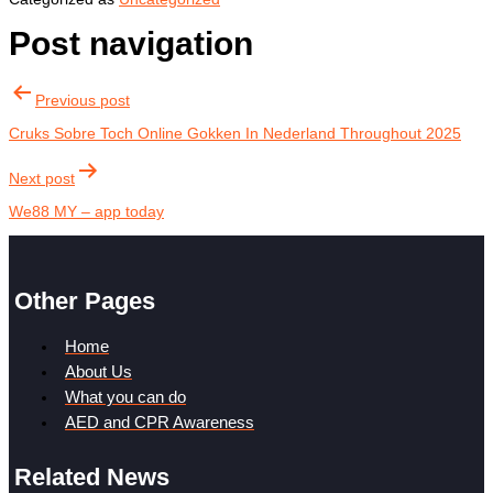
Post navigation
Previous post
Cruks Sobre Toch Online Gokken In Nederland Throughout 2025
Next post
We88 MY – app today
Other Pages
Home
About Us
What you can do
AED and CPR Awareness
Related News