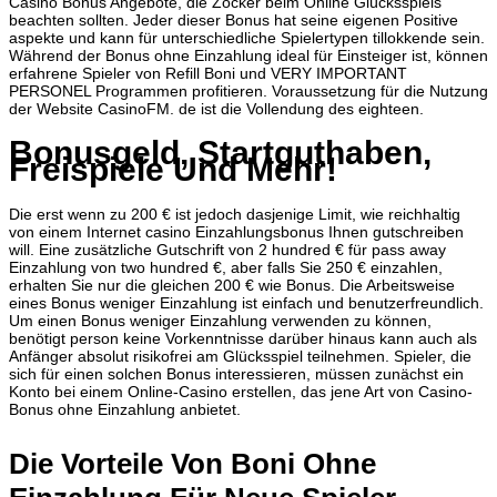
Casino Bonus Angebote, die Zocker beim Online Glücksspiels
beachten sollten. Jeder dieser Bonus hat seine eigenen Positive
aspekte und kann für unterschiedliche Spielertypen tillokkende sein.
Während der Bonus ohne Einzahlung ideal für Einsteiger ist, können
erfahrene Spieler von Refill Boni und VERY IMPORTANT
PERSONEL Programmen profitieren. Voraussetzung für die Nutzung
der Website CasinoFM. de ist die Vollendung des eighteen.
Bonusgeld, Startguthaben,
Freispiele Und Mehr!
Die erst wenn zu 200 € ist jedoch dasjenige Limit, wie reichhaltig
von einem Internet casino Einzahlungsbonus Ihnen gutschreiben
will. Eine zusätzliche Gutschrift von 2 hundred € für pass away
Einzahlung von two hundred €, aber falls Sie 250 € einzahlen,
erhalten Sie nur die gleichen 200 € wie Bonus. Die Arbeitsweise
eines Bonus weniger Einzahlung ist einfach und benutzerfreundlich.
Um einen Bonus weniger Einzahlung verwenden zu können,
benötigt person keine Vorkenntnisse darüber hinaus kann auch als
Anfänger absolut risikofrei am Glücksspiel teilnehmen. Spieler, die
sich für einen solchen Bonus interessieren, müssen zunächst ein
Konto bei einem Online-Casino erstellen, das jene Art von Casino-
Bonus ohne Einzahlung anbietet.
Die Vorteile Von Boni Ohne