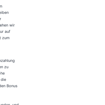
em
eiben
r
ehen wir
ur auf
t zum
nzahlung
en zu
ohe
 die
 den Bonus
Runden, und