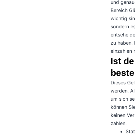
und genaue
Bereich Gl
wichtig sin
sondern es
entscheide
zu haben. 
einzahlen 
Ist d
beste
Dieses Ge
werden. Al
um sich se
können Si
keinen Ver
zahlen.
Stat