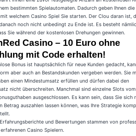
nem bestimmten Spielautomaten. Dadurch geben Ihnen die 
, mit welchem Casino Spiel Sie starten. Der Clou daran ist, 
danach noch nicht unbedingt zu Ende ist. Es besteht nämli
ass Sie während der kostenlosen Drehungen gewinnen.
Red Casino – 10 Euro ohne
hlung mit Code erhalten!
lose Bonus ist hauptsächlich für neue Kunden gedacht, kan
 Form aber auch an Bestandskunden vergeben werden. Sie 
ben einen Mindestumsatz erfüllen und dürfen dabei den
atz nicht überschreiten. Manchmal sind einzelne Slots vom
nusguthaben ausgeschlossen. Es kann sein, dass Sie sich n
 Betrag auszahlen lassen können, was Ihre Strategie kompl
ellt.
 Erfahrungsberichte und Bewertungen stammen von profess
 erfahrenen Casino Spielern.