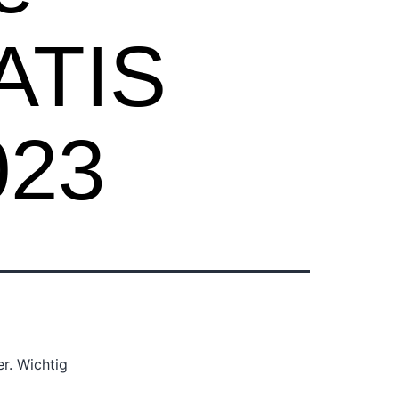
ATIS
023
r. Wichtig