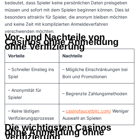
bedeutet, dass Spieler keine persönlichen Daten preisgeben
müssen und sofort mit dem Spielen beginnen können. Dies ist
besonders attraktiv für Spieler, die anonym bleiben möchten
und keine Zeit mit komplizierten Anmeldeverfahren
verschwenden möchten.
Vor- und Nachteile von
Casinos ohne Anmeldung
ohne Verifizierung
Vorteile
Nachteile
– Schneller Einstieg ins
– Mögliche Einschränkungen bei
Spiel
Boni und Promotionen
– Anonymität für
– Begrenzte Zahlungsmethoden
Spieler
– Keine lästigen
–
casinofaucetbitc.com/
Weniger
Verifizierungsprozesse
Auswahl an Spielen
Die wichtigsten Casinos
ohne Anmeldung ohne
Verifizierung