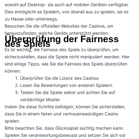
sowohl auf Desktop- als auch auf mobilen Geräten verfügbar.
Dies ermöglicht es Spielern, von überall aus zu spielen, sei es
zu Hause oder unterwegs.
Besuchen Sie die offiziellen Websites der Casinos, um
herauszufinden, welche Geräte unterstützt werden.
Überprüfung der Fairness
des Spiels
Es ist wichtig, die Fairness des Spiels zu überprüfen, um
sicherzustellen, dass die Spiele nicht manipuliert werden. Hier
sind einige Tipps, wie Sie die Fairness des Spiels überprüfen
können:
Überprüfen Sie die Lizenz des Casinos
Lesen Sie Bewertungen von anderen Spielern
Testen Sie die Spiele selbst und achten Sie auf
verdächtige Muster
Indem Sie diese Schritte befolgen, können Sie sicherstellen,
dass Sie in einem fairen und vertrauenswürdigen Casino
spielen.
Bitte beachten Sie, dass Glücksspiel süchtig machen kann.
Spielen Sie verantwortungsbewusst und setzen Sie sich vor