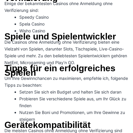
Einige der bekanntesten Casinos ohne Anmeldung ohne
Verifizierung sind:
Speedy Casino
Spela Casino
Wisho Casino
Spiele und Spielentwickler
Die Casinos ohne Anmeldung ohne Verifizierung bieten eine
Vielzahl von Spielen, darunter Slots, Tischspiele, Live-Casino-
Spiele und mehr. Zu den beliebtesten Spielentwicklern gehören
NetEnt, Microgaming und Play’n GO.
Tipps für ein erfolgreiches
Spielen
Um Ihre Gewinnchancen zu maximieren, empfehle ich, folgende
Tipps zu beachten:
Setzen Sie sich ein Budget und halten Sie sich daran
Probieren Sie verschiedene Spiele aus, um Ihr Glück zu
finden
Nutzen Sie Boni und Promotionen, um Ihre Gewinne zu
steigern
Gerätekompatibilität
Die meisten Casinos ohne Anmeldung ohne Verifizierung sind