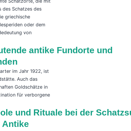
te Schatzorte, die mit
s des Schatzes des
ie griechische
 Hesperiden oder dem
 Bedeutung von
tende antike Fundorte und
nden
ter im Jahr 1922, ist
dstätte. Auch das
haften Goldschätze in
zination für verborgene
le und Rituale bei der Schatz
r Antike