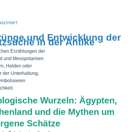
sziniert
rünge und Entwicklung der
zsuche in der Antike
schen Erzählungen der
land und Mesopotamien
rn, Helden oder
 der Unterhaltung,
ymbolisieren
chkeit.
logische Wurzeln: Ägypten,
henland und die Mythen um
rgene Schätze