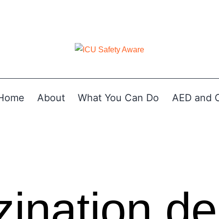
Home
About
What You Can Do
AED and 
zination de