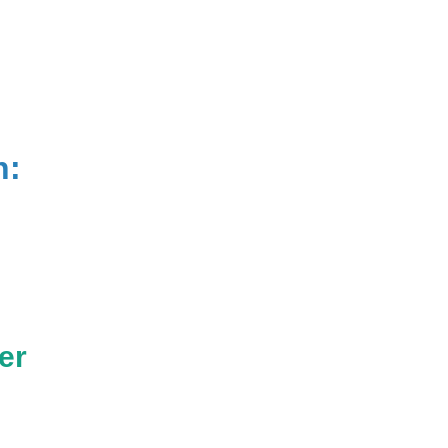
n:
er