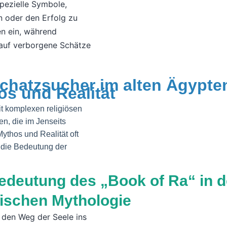
pezielle Symbole,
 oder den Erfolg zu
en ein, während
 auf verborgene Schätze
chatzsucher im alten Ägypte
os und Realität
it komplexen religiösen
n, die im Jenseits
ythos und Realität oft
 die Bedeutung der
edeutung des „Book of Ra“ in d
ischen Mythologie
e den Weg der Seele ins