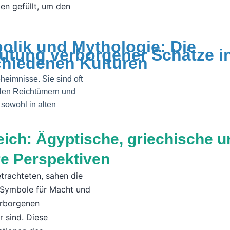
en gefüllt, um den
olik und Mythologie: Die
utung verborgener Schätze i
chiedenen Kulturen
heimnisse. Sie sind oft
llen Reichtümern und
 sowohl in alten
eich: Ägyptische, griechische u
e Perspektiven
trachteten, sahen die
 Symbole für Macht und
erborgenen
r sind. Diese