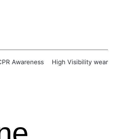
CPR Awareness
High Visibility wear
ne