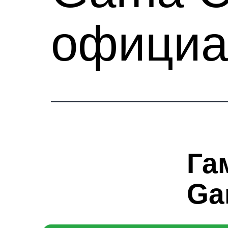
официа
Га
Ga