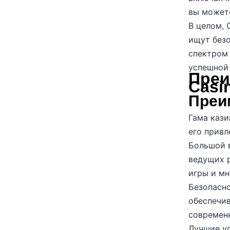
вы можете
В целом, 
ищут безо
спектром 
успешной 
Преи
Casi
Преи
Гама кази
его привл
Большой в
ведущих р
игры и мн
Безопасно
обеспечив
современ
Лучшие ус