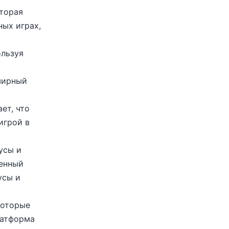
оторая
ных играх,
ользуя
бширный
ет, что
игрой в
усы и
венный
усы и
которые
латформа