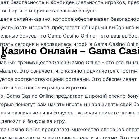
ает безопасность и конфиденциальность игроков, пре
выбор игр и привлекательные бонусы.
щете онлайн-казино, которое обеспечивает безопаснос
иальность игроков, предлагает обширный выбор игр и
ельные бонусы, то Gama Casino Online – это ваш выбор.
грать сегодня и насладитесь игрой в Gama Casino Onlin
 Казино Онлайн – Gama Cas
ne
лавных преимуществ Gama Casino Online – это его лицен
Мальте. Это означает, что казино подчиняется строгим
уется соответствующими органами. Это обеспечивает
сть и честность игры для игроков.
о, Gama Casino Online предлагает широкий спектр бону
торые помогут вам начать играть и наращивать свой бан
пны различные типы бонусов, включая приветственные
 депозит и бонусы за игру.
ma Casino Online предлагает множество способов опла
редитные карты, электронные деньги и другие. Это озн