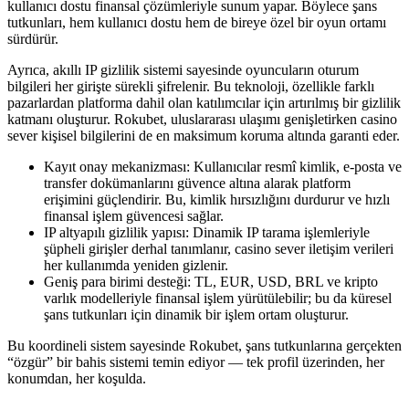
kullanıcı dostu finansal çözümleriyle sunum yapar. Böylece şans
tutkunları, hem kullanıcı dostu hem de bireye özel bir oyun ortamı
sürdürür.
Ayrıca, akıllı IP gizlilik sistemi sayesinde oyuncuların oturum
bilgileri her girişte sürekli şifrelenir. Bu teknoloji, özellikle farklı
pazarlardan platforma dahil olan katılımcılar için artırılmış bir gizlilik
katmanı oluşturur. Rokubet, uluslararası ulaşımı genişletirken casino
sever kişisel bilgilerini de en maksimum koruma altında garanti eder.
Kayıt onay mekanizması: Kullanıcılar resmî kimlik, e-posta ve
transfer dokümanlarını güvence altına alarak platform
erişimini güçlendirir. Bu, kimlik hırsızlığını durdurur ve hızlı
finansal işlem güvencesi sağlar.
IP altyapılı gizlilik yapısı: Dinamik IP tarama işlemleriyle
şüpheli girişler derhal tanımlanır, casino sever iletişim verileri
her kullanımda yeniden gizlenir.
Geniş para birimi desteği: TL, EUR, USD, BRL ve kripto
varlık modelleriyle finansal işlem yürütülebilir; bu da küresel
şans tutkunları için dinamik bir işlem ortam oluşturur.
Bu koordineli sistem sayesinde Rokubet, şans tutkunlarına gerçekten
“özgür” bir bahis sistemi temin ediyor — tek profil üzerinden, her
konumdan, her koşulda.