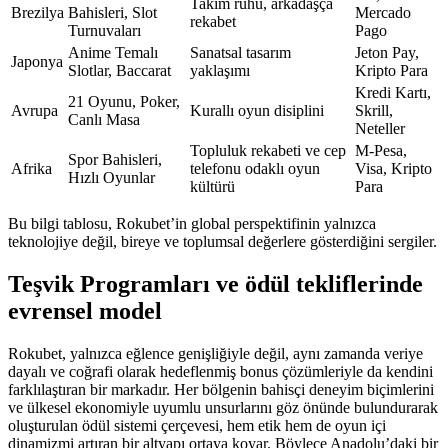
Takım ruhu, arkadaşça
Brezilya
Bahisleri, Slot
Mercado
rekabet
Turnuvaları
Pago
Anime Temalı
Sanatsal tasarım
Jeton Pay,
Japonya
Slotlar, Baccarat
yaklaşımı
Kripto Para
Kredi Kartı,
21 Oyunu, Poker,
Avrupa
Kurallı oyun disiplini
Skrill,
Canlı Masa
Neteller
Topluluk rekabeti ve cep
M-Pesa,
Spor Bahisleri,
Afrika
telefonu odaklı oyun
Visa, Kripto
Hızlı Oyunlar
kültürü
Para
Bu bilgi tablosu, Rokubet’in global perspektifinin yalnızca
teknolojiye değil, bireye ve toplumsal değerlere gösterdiğini sergiler.
Teşvik Programları ve ödül tekliflerinde
evrensel model
Rokubet, yalnızca eğlence genişliğiy­le değil, aynı zamanda veriye
dayalı ve coğrafi olarak hedeflenmiş bonus çözümleriyle da kendini
farklılaştıran bir markadır. Her bölgenin bahisçi deneyim biçimlerini
ve ülkesel ekonomiyle uyumlu unsurlarını göz önünde bulundurarak
oluşturulan ödül sistemi çerçevesi, hem etik hem de oyun içi
dinamizmi artıran bir altyapı ortaya koyar. Böylece Anadolu’daki bir