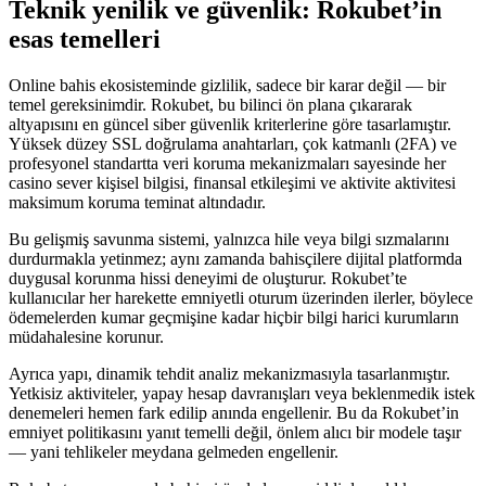
Teknik yenilik ve güvenlik: Rokubet’in
esas temelleri
Online bahis ekosisteminde gizlilik, sadece bir karar değil — bir
temel gereksinimdir. Rokubet, bu bilinci ön plana çıkararak
altyapısını en güncel siber güvenlik kriterlerine göre tasarlamıştır.
Yüksek düzey SSL doğrulama anahtarları, çok katmanlı (2FA) ve
profesyonel standartta veri koruma mekanizmaları sayesinde her
casino sever kişisel bilgisi, finansal etkileşimi ve aktivite aktivitesi
maksimum koruma teminat altındadır.
Bu gelişmiş savunma sistemi, yalnızca hile veya bilgi sızmalarını
durdurmakla yetinmez; aynı zamanda bahisçilere dijital platformda
duygusal korunma hissi deneyimi de oluşturur. Rokubet’te
kullanıcılar her harekette emniyetli oturum üzerinden ilerler, böylece
ödemelerden kumar geçmişine kadar hiçbir bilgi harici kurumların
müdahalesine korunur.
Ayrıca yapı, dinamik tehdit analiz mekanizmasıyla tasarlanmıştır.
Yetkisiz aktiviteler, yapay hesap davranışları veya beklenmedik istek
denemeleri hemen fark edilip anında engellenir. Bu da Rokubet’in
emniyet politikasını yanıt temelli değil, önlem alıcı bir modele taşır
— yani tehlikeler meydana gelmeden engellenir.