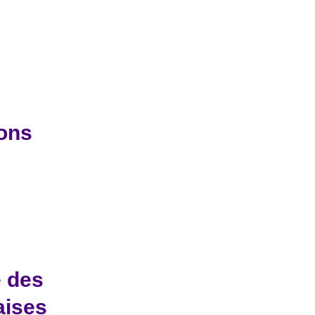
bons
e des
aises