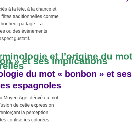
és à la fête, à la chance et
 fêtes traditionnelles comme
e bonheur partagé. La
isites ou des événements
aspect gustatif.
rminologie et l’origine du mot
n » et ses implications
relles
logie du mot « bonbon » et ses
nes espagnoles
du Moyen Âge, dérivé du mot
ffusion de cette expression
renforçant la perception
es confiseries colorées,