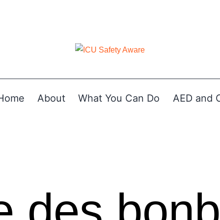
Home
About
What You Can Do
AED and 
re des bonb