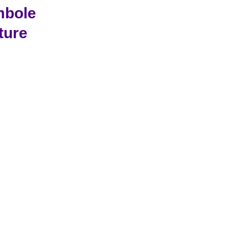
mbole
ture