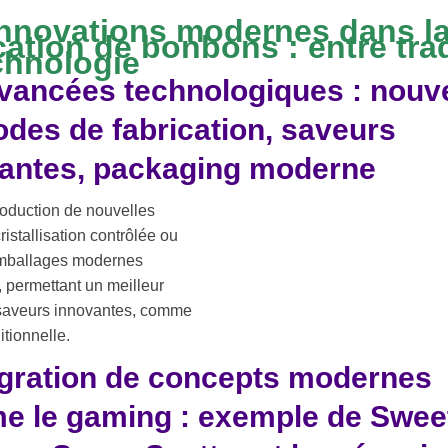
innovations modernes dans l
cation de bonbons : entre tra
chnologie
vancées technologiques : nouve
des de fabrication, saveurs
antes, packaging moderne
troduction de nouvelles
istallisation contrôlée ou
 emballages modernes
lle, permettant un meilleur
 saveurs innovantes, comme
itionnelle.
égration de concepts modernes
 le gaming : exemple de Swee