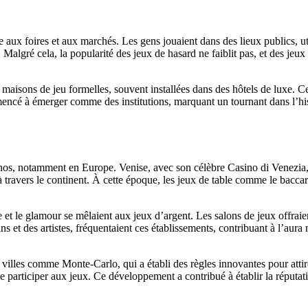
x foires et aux marchés. Les gens jouaient dans des lieux publics, util
Malgré cela, la popularité des jeux de hasard ne faiblit pas, et des jeux
aisons de jeu formelles, souvent installées dans des hôtels de luxe. Ces 
ommencé à émerger comme des institutions, marquant un tournant dans l’hi
inos, notamment en Europe. Venise, avec son célèbre Casino di Venezia,
travers le continent. À cette époque, les jeux de table comme le baccara
e et le glamour se mêlaient aux jeux d’argent. Les salons de jeux offraie
vains et des artistes, fréquentaient ces établissements, contribuant à l’a
 villes comme Monte-Carlo, qui a établi des règles innovantes pour attir
e participer aux jeux. Ce développement a contribué à établir la réputa