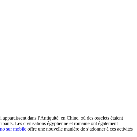
 apparaissent dans l’Antiquité, en Chine, où des osselets étaient
icipants. Les civilisations égyptienne et romaine ont également
ino sur mobile
offre une nouvelle manière de s’adonner à ces activités