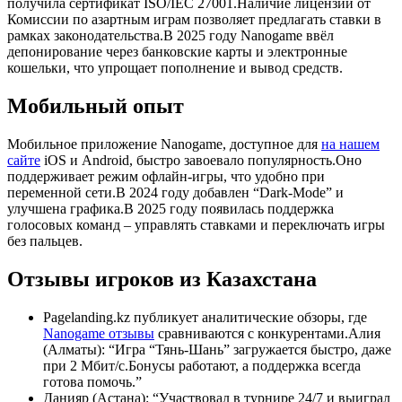
получила сертификат ISO/IEC 27001.Наличие лицензии от
Комиссии по азартным играм позволяет предлагать ставки в
рамках законодательства.В 2025 году Nanogame ввёл
депонирование через банковские карты и электронные
кошельки, что упрощает пополнение и вывод средств.
Мобильный опыт
Мобильное приложение Nanogame, доступное для
на нашем
сайте
iOS и Android, быстро завоевало популярность.Оно
поддерживает режим офлайн‑игры, что удобно при
переменной сети.В 2024 году добавлен “Dark‑Mode” и
улучшена графика.В 2025 году появилась поддержка
голосовых команд – управлять ставками и переключать игры
без пальцев.
Отзывы игроков из Казахстана
Pagelanding.kz публикует аналитические обзоры, где
Nanogame отзывы
сравниваются с конкурентами.Алия
(Алматы): “Игра “Тянь‑Шань” загружается быстро, даже
при 2 Мбит/с.Бонусы работают, а поддержка всегда
готова помочь.”
Данияр (Астана): “Участвовал в турнире 24/7 и выиграл