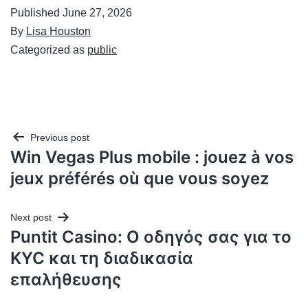
Published
June 27, 2026
By
Lisa Houston
Categorized as
public
Previous post
Win Vegas Plus mobile : jouez à vos
jeux préférés où que vous soyez
Next post
Puntit Casino: Ο οδηγός σας για το
KYC και τη διαδικασία
επαλήθευσης