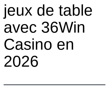
jeux de table
avec 36Win
Casino en
2026