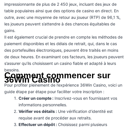
impressionnante de plus de 2 450 jeux, incluant des jeux de
table populaires ainsi que des options de casino en direct. En
outre, avec une moyenne de retour au joueur (RTP) de 96,1 %,
les joueurs peuvent s’attendre à des chances équitables de
gains.
Il est également crucial de prendre en compte les méthodes de
paiement disponibles et les délais de retrait, qui, dans le cas
des portefeuilles électroniques, peuvent être traités en moins
de deux heures. En examinant ces facteurs, les joueurs peuvent
s’assurer qu’ils choisissent un casino fiable et adapté à leurs
besoins.
Comment commencer sur
36Win Casino
Pour profiter pleinement de l’expérience 36Win Casino, voici un
guide étape par étape pour faciliter votre inscription :
Créer un compte :
Inscrivez-vous en fournissant vos
informations personnelles.
Vérifier vos détails :
Une vérification d’identité est
requise avant de procéder aux retraits.
Effectuer un dépôt :
Choisissez parmi plusieurs