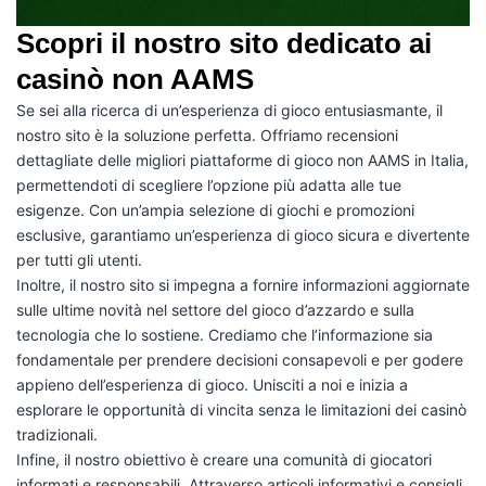
Scopri il nostro sito dedicato ai
casinò non AAMS
Se sei alla ricerca di un’esperienza di gioco entusiasmante, il
nostro sito è la soluzione perfetta. Offriamo recensioni
dettagliate delle migliori piattaforme di gioco non AAMS in Italia,
permettendoti di scegliere l’opzione più adatta alle tue
esigenze. Con un’ampia selezione di giochi e promozioni
esclusive, garantiamo un’esperienza di gioco sicura e divertente
per tutti gli utenti.
Inoltre, il nostro sito si impegna a fornire informazioni aggiornate
sulle ultime novità nel settore del gioco d’azzardo e sulla
tecnologia che lo sostiene. Crediamo che l’informazione sia
fondamentale per prendere decisioni consapevoli e per godere
appieno dell’esperienza di gioco. Unisciti a noi e inizia a
esplorare le opportunità di vincita senza le limitazioni dei casinò
tradizionali.
Infine, il nostro obiettivo è creare una comunità di giocatori
informati e responsabili. Attraverso articoli informativi e consigli