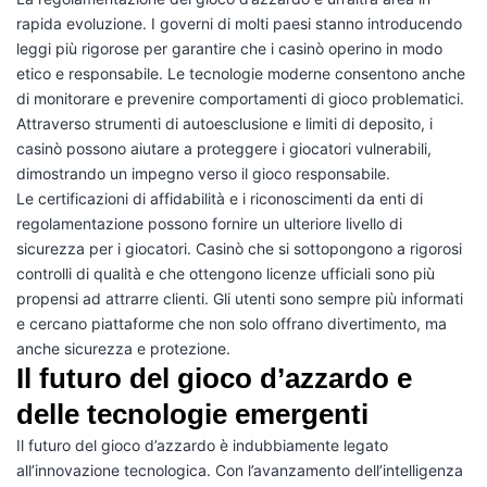
rapida evoluzione. I governi di molti paesi stanno introducendo
leggi più rigorose per garantire che i casinò operino in modo
etico e responsabile. Le tecnologie moderne consentono anche
di monitorare e prevenire comportamenti di gioco problematici.
Attraverso strumenti di autoesclusione e limiti di deposito, i
casinò possono aiutare a proteggere i giocatori vulnerabili,
dimostrando un impegno verso il gioco responsabile.
Le certificazioni di affidabilità e i riconoscimenti da enti di
regolamentazione possono fornire un ulteriore livello di
sicurezza per i giocatori. Casinò che si sottopongono a rigorosi
controlli di qualità e che ottengono licenze ufficiali sono più
propensi ad attrarre clienti. Gli utenti sono sempre più informati
e cercano piattaforme che non solo offrano divertimento, ma
anche sicurezza e protezione.
Il futuro del gioco d’azzardo e
delle tecnologie emergenti
Il futuro del gioco d’azzardo è indubbiamente legato
all’innovazione tecnologica. Con l’avanzamento dell’intelligenza