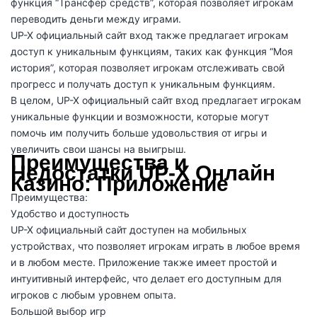
функция “Трансфер средств”, которая позволяет игрокам
переводить деньги между играми.
UP-X официальный сайт вход также предлагает игрокам
доступ к уникальным функциям, таких как функция “Моя
история”, которая позволяет игрокам отслеживать свой
прогресс и получать доступ к уникальным функциям.
В целом, UP-X официальный сайт вход предлагает игрокам
уникальные функции и возможности, которые могут
помочь им получить больше удовольствия от игры и
увеличить свои шансы на выигрыш.
Преимущества и
Недостатки UP-X Онлайн
Казино: Приложение
Преимущества:
Удобство и доступность
UP-X официальный сайт доступен на мобильных
устройствах, что позволяет игрокам играть в любое время
и в любом месте. Приложение также имеет простой и
интуитивный интерфейс, что делает его доступным для
игроков с любым уровнем опыта.
Большой выбор игр