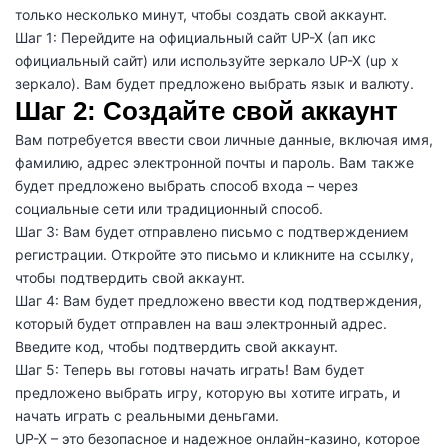
только несколько минут, чтобы создать свой аккаунт.
Шаг 1: Перейдите на официальный сайт UP-X (ап икс
официальный сайт) или используйте зеркало UP-X (up x
зеркало). Вам будет предложено выбрать язык и валюту.
Шаг 2: Создайте свой аккаунт
Вам потребуется ввести свои личные данные, включая имя,
фамилию, адрес электронной почты и пароль. Вам также
будет предложено выбрать способ входа – через
социальные сети или традиционный способ.
Шаг 3: Вам будет отправлено письмо с подтверждением
регистрации. Откройте это письмо и кликните на ссылку,
чтобы подтвердить свой аккаунт.
Шаг 4: Вам будет предложено ввести код подтверждения,
который будет отправлен на ваш электронный адрес.
Введите код, чтобы подтвердить свой аккаунт.
Шаг 5: Теперь вы готовы начать играть! Вам будет
предложено выбрать игру, которую вы хотите играть, и
начать играть с реальными деньгами.
UP-X – это безопасное и надежное онлайн-казино, которое