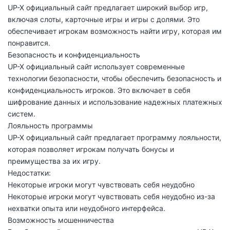
UP-X официальный сайт предлагает широкий выбор игр,
включая слоты, карточные игры и игры с долями. Это
обеспечивает игрокам возможность найти игру, которая им
понравится.
Безопасность и конфиденциальность
UP-X официальный сайт использует современные
технологии безопасности, чтобы обеспечить безопасность и
конфиденциальность игроков. Это включает в себя
шифрование данных и использование надежных платежных
систем.
Лояльность программы
UP-X официальный сайт предлагает программу лояльности,
которая позволяет игрокам получать бонусы и
преимущества за их игру.
Недостатки:
Некоторые игроки могут чувствовать себя неудобно
Некоторые игроки могут чувствовать себя неудобно из-за
нехватки опыта или неудобного интерфейса.
Возможность мошенничества