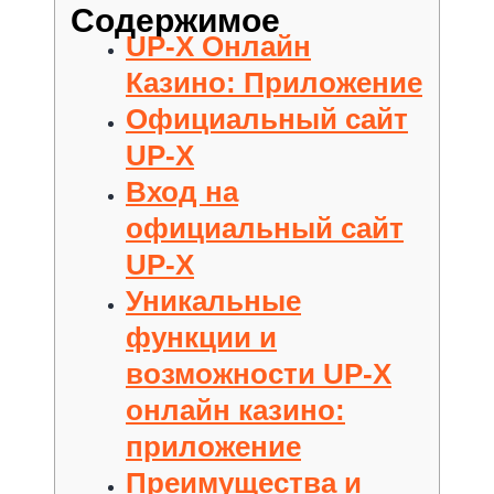
Содержимое
UP-X Онлайн
Казино: Приложение
Официальный сайт
UP-X
Вход на
официальный сайт
UP-X
Уникальные
функции и
возможности UP-X
онлайн казино:
приложение
Преимущества и