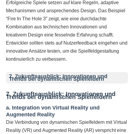
Erfolgreiche Spiele setzen auf klare Regeln, adaptive
Mechanismen und ansprechendes Design. Das Beispiel
“Fire In The Hole 3” zeigt, wie eine durchdachte
Kombination aus technischen Innovationen und
kreativem Design eine fesselnde Erfahrung schafft.
Entwickler sollten stets auf Nutzerfeedback eingehen und
innovative Ansätze testen, um die Spielfeldgestaltung
kontinuierlich zu verbessern.
7. Zukunftsausblick: Innovationen und
Trends bei dynamischen Spielfeldern
7. Zukunftsausblick: Innovationen und
Trends bei dynamischen Spielfeldern
a. Integration von Virtual Reality und
Augmented Reality
Die Verbindung von dynamischen Spielfeldern mit Virtual
Reality (VR) und Augmented Reality (AR) verspricht eine