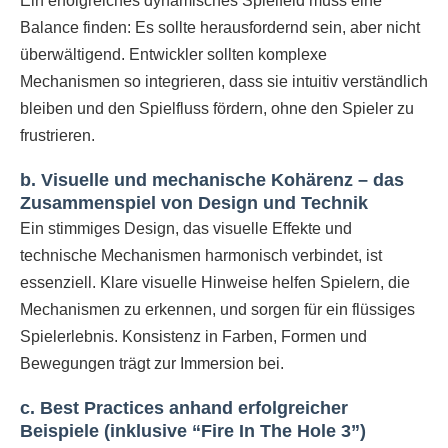
Ein erfolgreiches dynamisches Spielfeld muss eine
Balance finden: Es sollte herausfordernd sein, aber nicht
überwältigend. Entwickler sollten komplexe
Mechanismen so integrieren, dass sie intuitiv verständlich
bleiben und den Spielfluss fördern, ohne den Spieler zu
frustrieren.
b. Visuelle und mechanische Kohärenz – das
Zusammenspiel von Design und Technik
Ein stimmiges Design, das visuelle Effekte und
technische Mechanismen harmonisch verbindet, ist
essenziell. Klare visuelle Hinweise helfen Spielern, die
Mechanismen zu erkennen, und sorgen für ein flüssiges
Spielerlebnis. Konsistenz in Farben, Formen und
Bewegungen trägt zur Immersion bei.
c. Best Practices anhand erfolgreicher
Beispiele (inklusive “Fire In The Hole 3”)