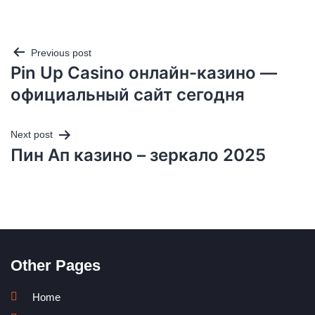
Previous post
Pin Up Casino онлайн-казино —
официальный сайт сегодня
Next post
Пин Ап казино – зеркало 2025
Other Pages
Home