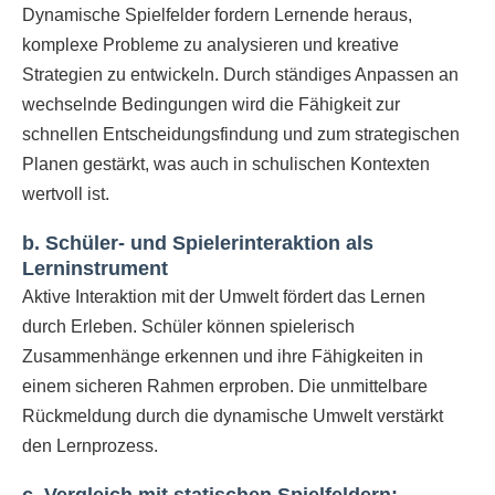
Dynamische Spielfelder fordern Lernende heraus,
komplexe Probleme zu analysieren und kreative
Strategien zu entwickeln. Durch ständiges Anpassen an
wechselnde Bedingungen wird die Fähigkeit zur
schnellen Entscheidungsfindung und zum strategischen
Planen gestärkt, was auch in schulischen Kontexten
wertvoll ist.
b. Schüler- und Spielerinteraktion als
Lerninstrument
Aktive Interaktion mit der Umwelt fördert das Lernen
durch Erleben. Schüler können spielerisch
Zusammenhänge erkennen und ihre Fähigkeiten in
einem sicheren Rahmen erproben. Die unmittelbare
Rückmeldung durch die dynamische Umwelt verstärkt
den Lernprozess.
c. Vergleich mit statischen Spielfeldern: