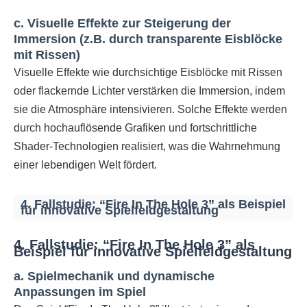
c. Visuelle Effekte zur Steigerung der
Immersion (z.B. durch transparente Eisblöcke
mit Rissen)
Visuelle Effekte wie durchsichtige Eisblöcke mit Rissen
oder flackernde Lichter verstärken die Immersion, indem
sie die Atmosphäre intensivieren. Solche Effekte werden
durch hochauflösende Grafiken und fortschrittliche
Shader-Technologien realisiert, was die Wahrnehmung
einer lebendigen Welt fördert.
4. Fallstudie: “Fire In The Hole 3” als Beispiel
für innovative Spielfeldgestaltung
4. Fallstudie: “Fire In The Hole 3” als
Beispiel für innovative Spielfeldgestaltung
a. Spielmechanik und dynamische
Anpassungen im Spiel