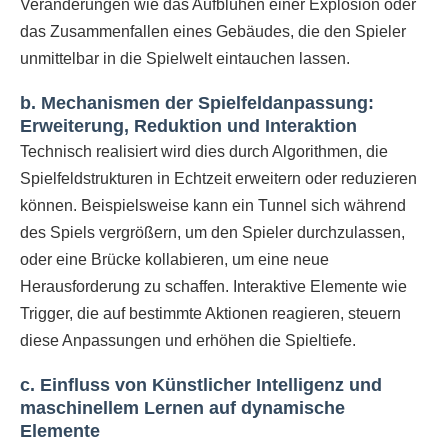
Veränderungen wie das Aufblühen einer Explosion oder
das Zusammenfallen eines Gebäudes, die den Spieler
unmittelbar in die Spielwelt eintauchen lassen.
b. Mechanismen der Spielfeldanpassung:
Erweiterung, Reduktion und Interaktion
Technisch realisiert wird dies durch Algorithmen, die
Spielfeldstrukturen in Echtzeit erweitern oder reduzieren
können. Beispielsweise kann ein Tunnel sich während
des Spiels vergrößern, um den Spieler durchzulassen,
oder eine Brücke kollabieren, um eine neue
Herausforderung zu schaffen. Interaktive Elemente wie
Trigger, die auf bestimmte Aktionen reagieren, steuern
diese Anpassungen und erhöhen die Spieltiefe.
c. Einfluss von Künstlicher Intelligenz und
maschinellem Lernen auf dynamische
Elemente