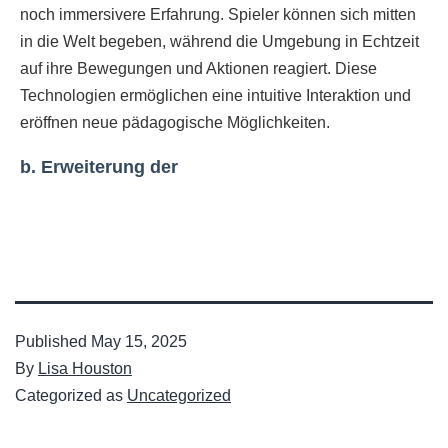
noch immersivere Erfahrung. Spieler können sich mitten
in die Welt begeben, während die Umgebung in Echtzeit
auf ihre Bewegungen und Aktionen reagiert. Diese
Technologien ermöglichen eine intuitive Interaktion und
eröffnen neue pädagogische Möglichkeiten.
b. Erweiterung der
Published
May 15, 2025
By
Lisa Houston
Categorized as
Uncategorized