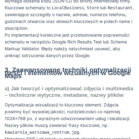
wymaga dodania kodu JSON-LD do strony internetowej firmy.
Kluczowe schematy to
,
lub
,
LocalBusiness
Store
Restaurant
zawierające szczegóły o nazwie, adresie, numerze telefonu,
godzinach otwarcia oraz słowach kluczowych w polach
name
i
description
.
Po implementacji konieczne jest przetestowanie poprawności
schematu w narzędziu Google Rich Results Test lub Schema
Markup Validator. Błędy należy natychmiast usuwać, aby
uniknąć odrzucenia danych przez Google.
3. Zaawansowane techniki optymalizacji
treści i elementów wizualnych w Google
Maps
a) Jak tworzyć i optymalizować zdjęcia i multimedia
– techniczne wytyczne, metadane, nazwy plików
Optymalizacja wizualizacji to kluczowy element. Zdjęcia
powinny być wysokiej jakości, rozdzielczości co najmniej
1024×768 px, z wyraźnym odwzorowaniem usług i lokalizacji.
Nazwy plików muszą zawierać frazy kluczowe, np.
.
kawiarnia_warszawa_centrum.jpg
Metadane EXIF i alt teksty w opisach obrazów mogą wspierać