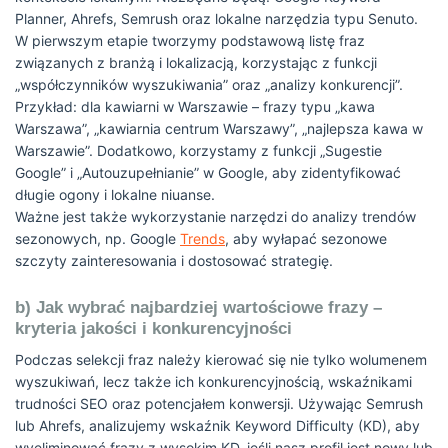
Planner, Ahrefs, Semrush oraz lokalne narzędzia typu Senuto.
W pierwszym etapie tworzymy podstawową listę fraz
związanych z branżą i lokalizacją, korzystając z funkcji
„współczynników wyszukiwania” oraz „analizy konkurencji”.
Przykład: dla kawiarni w Warszawie – frazy typu „kawa
Warszawa”, „kawiarnia centrum Warszawy”, „najlepsza kawa w
Warszawie”. Dodatkowo, korzystamy z funkcji „Sugestie
Google” i „Autouzupełnianie” w Google, aby zidentyfikować
długie ogony i lokalne niuanse.
Ważne jest także wykorzystanie narzędzi do analizy trendów
sezonowych, np. Google
Trends
, aby wyłapać sezonowe
szczyty zainteresowania i dostosować strategię.
b) Jak wybrać najbardziej wartościowe frazy –
kryteria jakości i konkurencyjności
Podczas selekcji fraz należy kierować się nie tylko wolumenem
wyszukiwań, lecz także ich konkurencyjnością, wskaźnikami
trudności SEO oraz potencjałem konwersji. Używając Semrush
lub Ahrefs, analizujemy wskaźnik Keyword Difficulty (KD), aby
wyeliminować frazy z wysokim KD, jeśli nasz profil jest nowy lub