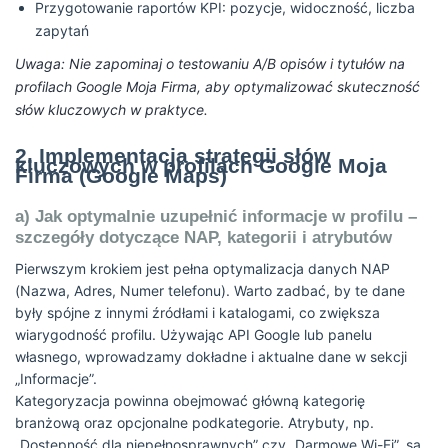
Przygotowanie raportów KPI: pozycje, widoczność, liczba
zapytań
Uwaga: Nie zapominaj o testowaniu A/B opisów i tytułów na
profilach Google Moja Firma, aby optymalizować skuteczność
słów kluczowych w praktyce.
2. Implementacja strategii słów
kluczowych w profilach Google Moja
Firma (Google Maps)
a) Jak optymalnie uzupełnić informacje w profilu –
szczegóły dotyczące NAP, kategorii i atrybutów
Pierwszym krokiem jest pełna optymalizacja danych NAP
(Nazwa, Adres, Numer telefonu). Warto zadbać, by te dane
były spójne z innymi źródłami i katalogami, co zwiększa
wiarygodność profilu. Używając API Google lub panelu
własnego, wprowadzamy dokładne i aktualne dane w sekcji
„Informacje”.
Kategoryzacja powinna obejmować główną kategorię
branżową oraz opcjonalne podkategorie. Atrybuty, np.
„Dostępność dla niepełnosprawnych” czy „Darmowe Wi-Fi”, są