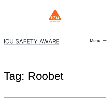
ICU SAFETY AWARE
Menu
Tag:
Roobet